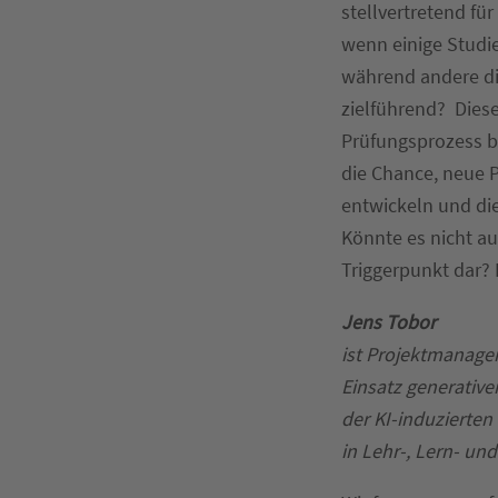
stellvertretend fü
wenn einige Studie
während andere di
zielführend? Dies
Prüfungsprozess be
die Chance, neue 
entwickeln und die 
Könnte es nicht au
Triggerpunkt dar?
Jens Tobor
ist Projektmanage
Einsatz generative
der KI-induzierten
in Lehr-, Lern- un