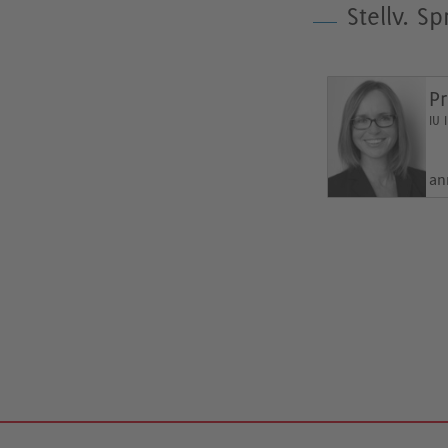
Stellv. S
Pr
IU 
an