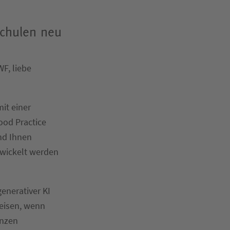
schulen neu
WF, liebe
it einer
ood Practice
nd Ihnen
twickelt werden
enerativer KI
eisen, wenn
enzen