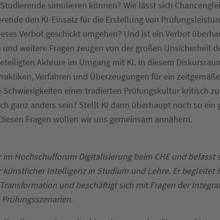
r Studierende simulieren können? Wie lässt sich Chancengle
rende den KI-Einsatz für die Erstellung von Prüfungsleistu
eses Verbot geschickt umgehen? Und ist ein Verbot überha
e und weitere Fragen zeugen von der großen Unsicherheit d
teiligten Akteure im Umgang mit KI. In diesem Diskursraum
Praktiken, Verfahren und Überzeugungen für ein zeitgemäße
Schwierigkeiten einer tradierten Prüfungskultur kritisch zu 
ch ganz anders sein? Stellt KI dann überhaupt noch so ein 
 Diesen Fragen wollen wir uns gemeinsam annähern.
r im Hochschulforum Digitalisierung beim CHE und befasst 
r künstlicher Intelligenz in Studium und Lehre. Er begleitet
 Transformation und beschäftigt sich mit Fragen der Integra
d Prüfungsszenarien.