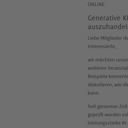
ONLINE
Generative K
auszuhandel
Liebe Mitglieder de
Interessierte,
wir möchten unse
weiteren Veransta
Beispiele kennenl
diskutieren, wie d
kann.
Seit geraumer Zeit
geprüft werden so
leistungsstarke K