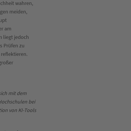
ichheit wahren,
ngen meiden,
upt
er am
 liegt jedoch
s Prüfen zu
reflektieren.
großer
sich mit dem
 Hochschulen bei
tion von KI-Tools