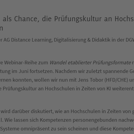
I als Chance, die Prüfungskultur an Hoch
n
r AG Distance Learning, Digitalisierung & Didaktik in der DG
re Webinar-Reihe zum
Wandel etablierter Prüfungsformate
m
ltung im Juni fortsetzen. Nachdem wir zuletzt spannende G
ernen konnten, wollen wir nun mit Jens Tobor (HFD/CHE) u
ie Prüfungskultur an Hochschulen in Zeiten von KI weiteren
 wird darüber diskutiert, wie an Hochschulen in Zeiten von g
ll. Wie lassen sich Kompetenzen personengebunden nachw
I-Systeme omnipräsent zu sein scheinen und diese Kompet