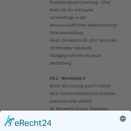
Problem Based Learning – Eine
Methode für wirksame
Lernsettings in der
wissenschaftlichen Weiterbildung?
(Mikroworkshop)
Akad. Direktorin Dr. phil. Veronika
Strittmatter-Haubold,
Pädagogische Hochschule
Heidelberg
AG 2 - Workshop 5
Wenn die Lösung zum Problem
wird: Konstruktivistische Didaktik
und kulturelle Vielfalt
Dr. Roswitha Grassl, Deutsche
Universität für Weiterbildung
Darf’s ein bisschen mehr sein?