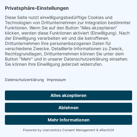
Zum Konzept der
Handlungsorientierung in der
wissenschaftlichen Weiterbildung
Dr. Marius Herzog, Prof. Dr. Julia
Gillen, Leibniz Universität
Hannover
Rollenverständnisse von
Lehrenden in der
wissenschaftlichen Weiterbildung
– Zugänge und Positionen
Dr. Eva Cendon, Anita Mörth und
Erik Schiller, Deutsche Universität
für Weiterbildung
AG 2 - Workshop 6
Aufbau einer Berufstheorie – ein