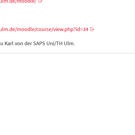
-ulm.de/moodle/
-ulm.de/moodle/course/view.php?id=34
rau Karl von der SAPS Uni/TH Ulm.