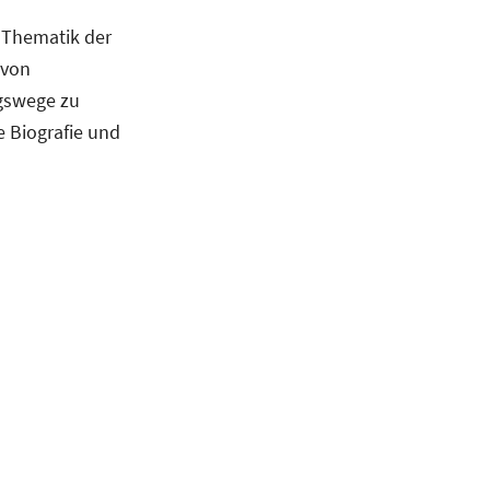
 Thematik der
 von
ngswege zu
e Biografie und
enschaftlichen
ftlichen Weiterbildung
er 2016 an der
ssenschaftliche-