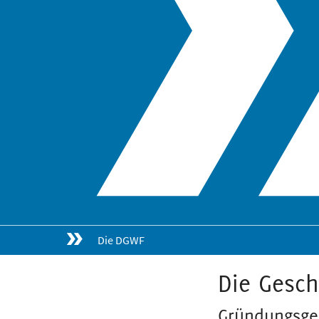
Die DGWF
Die Gesch
Gründungsge