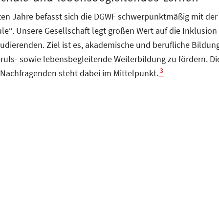
zten Jahre befasst sich die DGWF schwerpunktmäßig mit der
e“. Unsere Gesellschaft legt großen Wert auf die Inklusion
Studierenden. Ziel ist es, akademische und berufliche Bildu
ufs- sowie lebensbegleitende Weiterbildung zu fördern. Di
3
 Nachfragenden steht dabei im Mittelpunkt.
aefer: Die Universitätsausdehnungsbewegung als Vorläufer der wiss
In: ZHWB 2020 (1), S. 12-21.
↩
e‐Becker: Ziele, Aufgaben und Organisationsformen der Wissenscha
tudiums, Vorseminar 1 Jahrestagung der DGWF am 14.‐16. Septemb
en.
↩
-erwachsenenbildung.net/download/deutsche-gesellschaft-fuer-wi