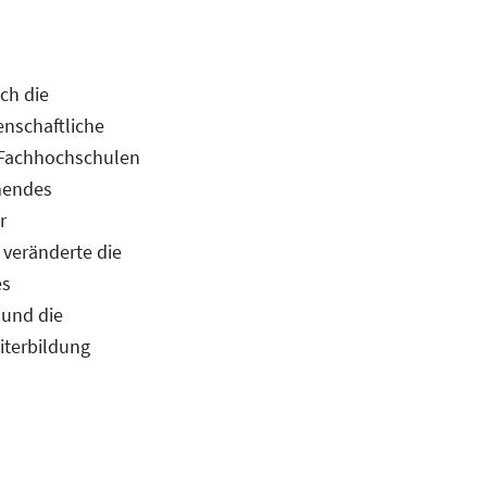
ch die
enschaftliche
 Fachhochschulen
mendes
r
 veränderte die
es
 und die
iterbildung