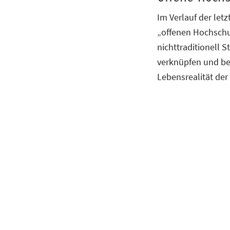
Im Verlauf der let
„offenen Hochschul
nichttraditionell 
verknüpfen und ber
Lebensrealität der
Vgl. Erich Sch
Weiterbildung. 
Dr. Ursula Bad
und des Ferns
Universitat Wi
Vgl.
https://wb