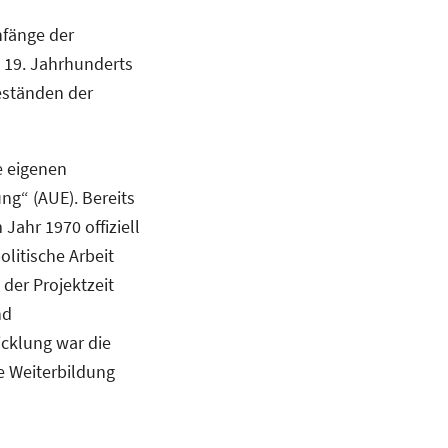
nfänge der
 19. Jahrhunderts
eständen der
e eigenen
g“ (AUE). Bereits
Jahr 1970 offiziell
litische Arbeit
der Projektzeit
nd
icklung war die
 Weiterbildung