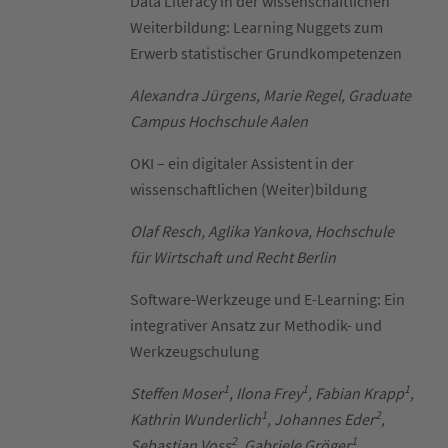
Data Literacy in der wissenschaftlichen
Weiterbildung: Learning Nuggets zum
Erwerb statistischer Grundkompetenzen
Alexandra Jürgens, Marie Regel, Graduate
Campus Hochschule Aalen
OKI – ein digitaler Assistent in der
wissenschaftlichen (Weiter)bildung
Olaf Resch, Aglika Yankova, Hochschule
für Wirtschaft und Recht Berlin
Software-Werkzeuge und E-Learning: Ein
integrativer Ansatz zur Methodik- und
Werkzeugschulung
1
1
1
Steffen Moser
, Ilona Frey
, Fabian Krapp
,
1
2
Kathrin Wunderlich
, Johannes Eder
,
2
1
Sebastian Voss
, Gabriele Gröger
,