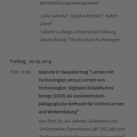
Weiterbildungsmanagement
1
1
Julia Juhnke
, Sophia Metzler
, Katrin
2
Ziem
1
Albert-Ludwigs-Universität Freiburg,
2
Deutschland;
Hochschule Furtwangen
Freitag, 20.09.2019
9:00 - 9:45
Keynote 2: Hauptvortrag "Lernen mit
Technologien versus Lernen von
Technologien: Digitales Didaktisches
Design (DDD) als soziotechnisch-
pädagogische Methode für Online-Lernen
und Weiterbildung"
von Prof. Dr. Isa Jahnke, Direktorin des
“Information Experience Lab” (IE Lab) und
Professorin für Informationswissenschaft