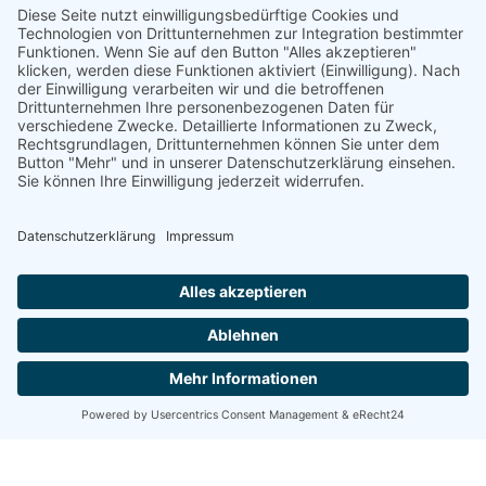
2
Hochschule Anhalt
Modulqualität aus der Perspektive eines
Weiterbildungsstudierenden –
Untersuchung der Motivation,
Studienzufriedenheit und Abbruchtendenz
im Modulverlauf
Rebecca Schöninger, Nadja Müller, Melina
Klepsch, Tina Seufert; Universiät Ulm,
Institut für Psychologie und Pägagoik,
Abteilung Lehr-Lernforschung
Interdisziplinärer Master-Studiengang
„Digitalisierung und Sozialstrukturwandel“
Franziska Starke, Daniela Zorn, Andreas
Wehrenpfennig, Hochschule