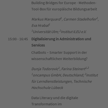
Building Bridges for Europe - Methoden-
Tool-Box für europäische Bildungsarbeit
1
2
Markus Marquard
, Carmen Stadelhofer
,
1
Eva Hrabal
1
2
Universität Ulm;
Institut ILEU e.V.
15:00 - 16:45
Digitalisierung in Administration und
Services
Chatbots – Smarter Support in der
wissenschaftlichen Weiterbildung?
1
1,2
Dunja Todorovic
, Farina Steinert
1
2
oncampus GmbH, Deutschland;
Institut
für Lerndienstleistungen, Technische
Hochschule Lübeck
Data Literacy und die digitale
Transformation im