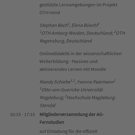
gestützte Lernumgebungen im Projekt
OTH mind
1
2
Stephan Bach
, Elena Büechl
1
2
OTH Amberg-Weiden, Deutschland;
OTH
Regensburg, Deutschland
Onlinedidaktik in der wissenschaftlichen
Weiterbildung - Passives und
aktivierendes Lernen mit Moodle
1,2
1
Mandy Schiebe
, Yvonne Paarmann
1
Otto-von-Guericke-Universität
2
Magdeburg;
Hochschule Magdeburg-
Stendal
16:15 - 17:15
Mitgliederversammlung der AG-
Fernstudien
auf Einladung für die offiziell