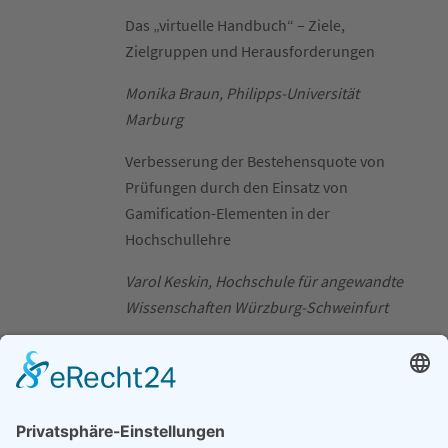
Das „virtuelle Handbuch“ – Ziele,
Zielgruppen und Herausforderungen
Monika Braun, Philipps-Universität
Marburg
Verbesserung der Bestehensquote von
Prüfungen durch den Einsatz von
Gamification-Elementen in der
Hochschullehre
Varol Keskin, Hochschule für angewandte
Wissenschaften Würzburg-Schweinfurt
Zukunftsfähige Bildungsformate – ein
Perspektivwechsel
1
2
Andreas Kröner
, Aline Gebauer
1
Hochschule Merseburg, Deutschland;