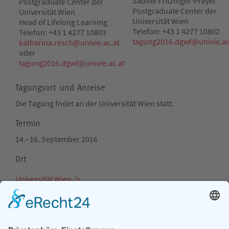
Sabine Fritzinger-Preyer
Postgraduate Center der
Postgraduate Center der
Universität Wien
Universität Wien
Head of Lifelong Learning
Telefon:
+43 1 4277 10802
Telefon:
+43 1 4277 10803
tagung2016.dgwf@
univie.ac
katharina.resch@
univie.ac.at
oder
tagung2016.dgwf@
univie.ac.at
Tagungsort und Anreise
Die Tagung fndet an der Universität Wien statt.
Termin
14.–16. September 2016
Ort
Universität Wien