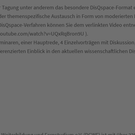
r Tagung unter anderem das besondere DisQspace-Format ei
der themenspezifische Austausch in Form von moderierten 
 DisQspace-Verfahren können Sie dem verlinkten Video ent
w.youtube.com/watch?v=UQxRqBron9U ).
inaren, einer Hauptrede, 4 Einzelvorträgen mit Diskussio
renzierten Einblick in den aktuellen wissenschaftlichen Di
 Weiterbildung und Fernstudium e.V. (DGWF) ist mit über 32