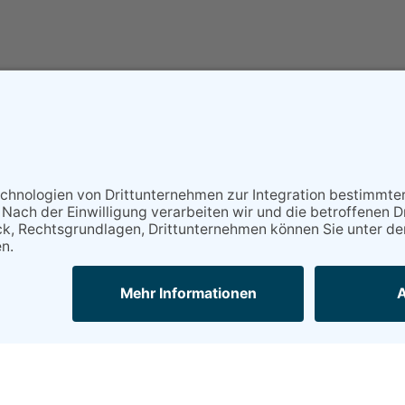
 wissenschaftliche Weiterbildung (ZWW)
dgwf-tagung2017@
hs-magdeburg.de