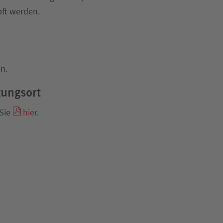
pft werden.
n.
ungsort
 Sie
hier
.