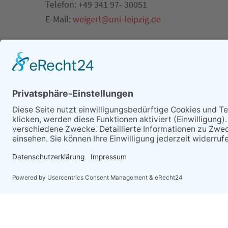
Telefon: +49 341 97- 30051
E-Mail:
weigert@
uni-leipzig.de
Örtliche Koordinatorin / Tagungsbüro
Kerstin Tänzer, M.A.
Wissenschaftliche Mitarbeiterin im Zentrum für
Hochschule Magdeburg-Stendal
Telefon: +49 391 67- 57 213
E-Mail:
kerstin.taenzer@
hs-magdeburg.de
oder
Termin
13.–15. September 2017
Ort
Hochschule Magdeburg-Stendal; Magdeburg