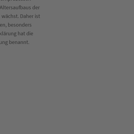
 Altersaufbaus der
 wächst. Daher ist
len, besonders
klärung hat die
lung benannt.