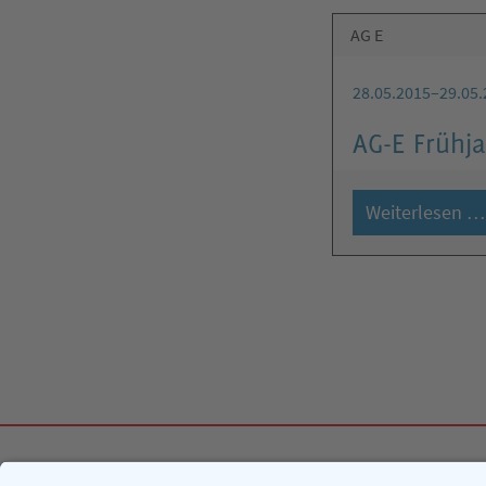
AG E
28.05.2015–29.05.
AG-E Frühja
Weiterlesen …