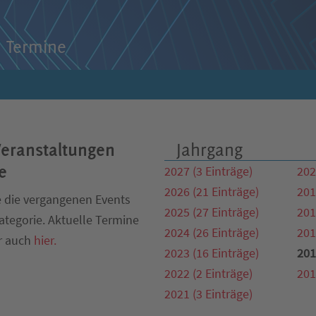
 Termine
Veranstaltungen
Jahrgang
e
2027 (3 Einträge)
202
2026 (21 Einträge)
201
 die vergangenen Events
2025 (27 Einträge)
201
ategorie. Aktuelle Termine
2024 (26 Einträge)
201
r auch
hier.
2023 (16 Einträge)
201
2022 (2 Einträge)
201
2021 (3 Einträge)