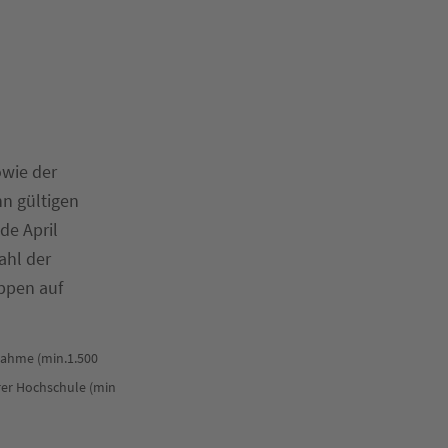
owie der
n gültigen
de April
ahl der
uppen auf
nahme (min.1.500
hrer Hochschule (min