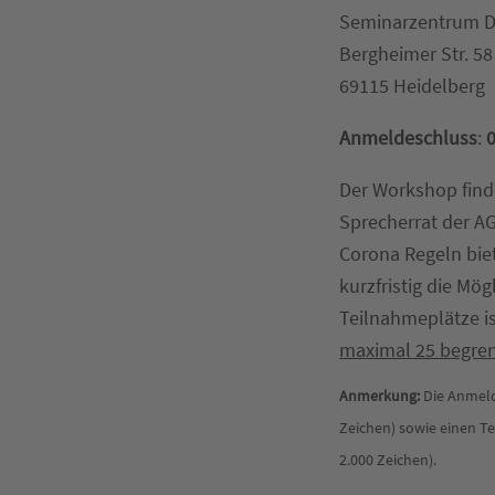
Seminarzentrum D2
Bergheimer Str. 58
69115 Heidelberg
Anmeldeschluss
:
0
Der Workshop find
Sprecherrat der AG
Corona Regeln biet
kurzfristig die Mög
Teilnahmeplätze i
maximal 25 begren
Anmerkung:
Die Anmeld
Zeichen) sowie einen Te
2.000 Zeichen).