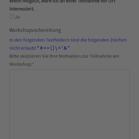
Wenn möglich, wäre ich an einer Teilnahme vor Ort
interessiert.
Ja
Workshopvorbereitung
In den folgenden Textfeldern sind die folgenden Zeichen
nicht erlaubt
" # < > ( ) \ = ' & "
Bitte skizzieren Sie Ihre Motivation zur Teilnahme am
Workshop:
*