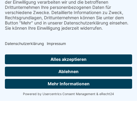
ist bekannt, dass ich diese Einwilligung jederzeit
widerrufen kann, ohne dass die Rechtmäßigkeit der
aufgrund der Einwilligung bis zum Widerruf erfolgten
Verarbeitung berührt wird. Weitere Informationen unter
https://dgwf.net/datenschutz.html
Datenschutz
*
Bestätigung
ANTRAG ABSCHICKEN
Sollte Sie Schwierigkeiten mit dem Formular haben wenn
Sie sich bitte an die DGWF-Geschäftsstelle:
geschaeftsstelle@dgwf.net
0561 804 2806