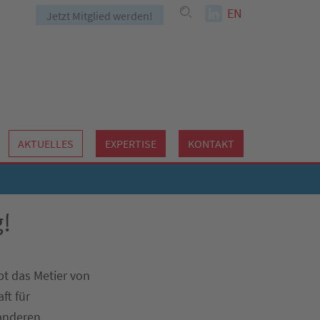
EN
Jetzt Mitglied werden!
AKTUELLES
EXPERTISE
KONTAKT
g!
bt das Metier von
ft für
 anderen