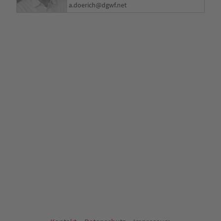
a.doerich@dgwf.net