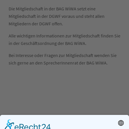
Die Mitgliedschaft in der BAG WiWA setzt eine
Mitgliedschaft in der DGWF voraus und steht allen
Mitgliedern der DGWF offen.
Alle wichtigen Informationen zur Mitgliedschaft finden Sie
in der Geschäftsordnung der BAG WiWA.
Bei Interesse oder Fragen zur Mitgliedschaft wenden Sie
sich gerne an den SprecherInnenrat der BAG WiWA.