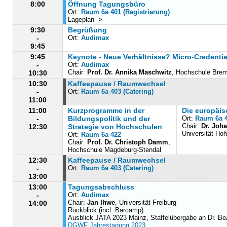
8:00
Öffnung Tagungsbüro
Ort:
Raum 6a 401 (Registrierung)
Lageplan ->
9:30
Begrüßung
-
Ort:
Audimax
9:45
9:45
Keynote - Neue Verhältnisse? Micro-Credenti
-
Ort:
Audimax
Chair:
Prof. Dr. Annika Maschwitz
, Hochschule Bre
10:30
10:30
Kaffeepause / Raumwechsel
-
Ort:
Raum 6a 403 (Catering)
11:00
11:00
Kurzprogramme in der
Die europäis
-
Bildungspolitik und der
Ort:
Raum 6a 
Chair:
Dr. Joh
12:30
Strategie von Hochschulen
Universität Ho
Ort:
Raum 6a 422
Chair:
Prof. Dr. Christoph Damm
,
Hochschule Magdeburg-Stendal
12:30
Kaffeepause / Raumwechsel
-
Ort:
Raum 6a 403 (Catering)
13:00
13:00
Tagungsabschluss
-
Ort:
Audimax
Chair:
Jan Ihwe
, Universität Freiburg
14:00
Rückblick (incl. Barcamp)
Ausblick JATA 2023 Mainz, Staffelübergabe an Dr. Be
DGWF Jahrestagung 2023