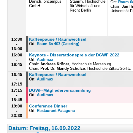
Dörich
, oncampus
Stamm
, Hochschule
Ort:
Raum 6
GmbH
für Wirtschaft und
Chair:
Jan I
Recht Berlin
Universität F
15:30
Kaffeepause / Raumwechsel
-
Ort:
Raum 6a 403 (Catering)
16:00
16:00
Keynote - Dissertationspreis der DGWF 2022
-
Ort:
Audimax
Chair:
Andreas Kröner
, Hochschule Merseburg
16:45
Chair:
Prof. Dr. Mandy Schulze
, Hochschule Zittau/Görlitz
16:45
Kaffeepause / Raumwechsel
-
Ort:
Audimax
17:15
17:15
DGWF-Mitgliederversammlung
-
Ort:
Audimax
18:45
19:00
Conference Dinner
-
Ort:
Restaurant Patagona
23:30
Datum: Freitag, 16.09.2022