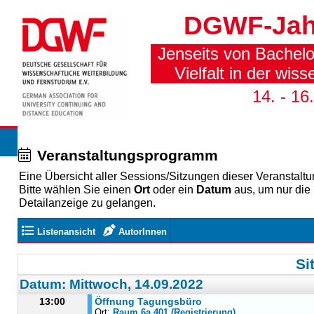
DGWF-Jah
Jenseits von Bachelo
Vielfalt in der wis
14. - 1
Veranstaltungsprogramm
Eine Übersicht aller Sessions/Sitzungen dieser Veranstaltu
Bitte wählen Sie einen
Ort
oder ein
Datum
aus, um nur die
Detailanzeige zu gelangen.
Listen­ansicht
AutorInnen
Si
Datum: Mittwoch, 14.09.2022
13:00
Öffnung Tagungsbüro
Ort:
Raum 6a 401 (Registrierung)