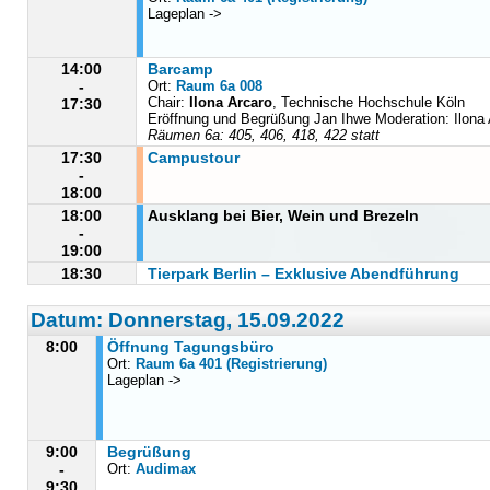
Lageplan ->
14:00
Barcamp
-
Ort:
Raum 6a 008
Chair:
Ilona Arcaro
, Technische Hochschule Köln
17:30
Eröffnung und Begrüßung Jan Ihwe Moderation: Ilona 
Räumen 6a: 405, 406, 418, 422 statt
17:30
Campustour
-
18:00
18:00
Ausklang bei Bier, Wein und Brezeln
-
19:00
18:30
Tierpark Berlin – Exklusive Abendführung
Datum: Donnerstag, 15.09.2022
8:00
Öffnung Tagungsbüro
Ort:
Raum 6a 401 (Registrierung)
Lageplan ->
9:00
Begrüßung
-
Ort:
Audimax
9:30