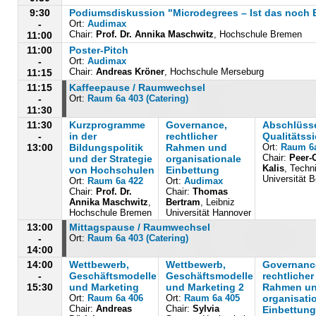
9:30
Podiumsdiskussion "Microdegrees – Ist das noch 
-
Ort:
Audimax
Chair:
Prof. Dr. Annika Maschwitz
, Hochschule Bremen
11:00
11:00
Poster-Pitch
-
Ort:
Audimax
Chair:
Andreas Kröner
, Hochschule Merseburg
11:15
11:15
Kaffeepause / Raumwechsel
-
Ort:
Raum 6a 403 (Catering)
11:30
11:30
Kurzprogramme
Governance,
Abschlüss
-
in der
rechtlicher
Qualitätss
13:00
Bildungspolitik
Rahmen und
Ort:
Raum 6
Chair:
Peer-O
und der Strategie
organisationale
Kalis
, Techn
von Hochschulen
Einbettung
Universität B
Ort:
Raum 6a 422
Ort:
Audimax
Chair:
Prof. Dr.
Chair:
Thomas
Annika Maschwitz
,
Bertram
, Leibniz
Hochschule Bremen
Universität Hannover
13:00
Mittagspause / Raumwechsel
-
Ort:
Raum 6a 403 (Catering)
14:00
14:00
Wettbewerb,
Wettbewerb,
Governanc
-
Geschäftsmodelle
Geschäftsmodelle
rechtlicher
15:30
und Marketing
und Marketing 2
Rahmen u
Ort:
Raum 6a 406
Ort:
Raum 6a 405
organisati
Chair:
Andreas
Chair:
Sylvia
Einbettung