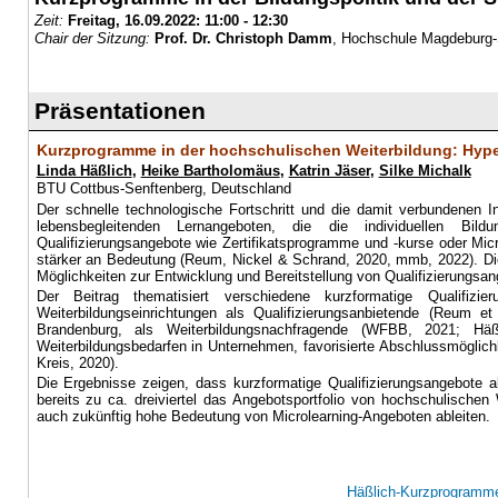
Zeit:
Freitag, 16.09.2022:
11:00 - 12:30
Chair der Sitzung:
Prof. Dr. Christoph Damm
, Hochschule Magdeburg-
Präsentationen
Kurzprogramme in der hochschulischen Weiterbildung: Hyp
Linda Häßlich
,
Heike Bartholomäus
,
Katrin Jäser
,
Silke Michalk
BTU Cottbus-Senftenberg, Deutschland
Der schnelle technologische Fortschritt und die damit verbundenen I
lebensbegleitenden Lernangeboten, die die individuellen Bildu
Qualifizierungsangebote wie Zertifikatsprogramme und -kurse oder Mic
stärker an Bedeutung (Reum, Nickel & Schrand, 2020, mmb, 2022). Die D
Möglichkeiten zur Entwicklung und Bereitstellung von Qualifizierungsa
Der Beitrag thematisiert verschiedene kurzformatige Qualifiz
Weiterbildungseinrichtungen als Qualifizierungsanbietende (Reum 
Brandenburg, als Weiterbildungsnachfragende (WFBB, 2021; Häß
Weiterbildungsbedarfen in Unternehmen, favorisierte Abschlussmöglichk
Kreis, 2020).
Die Ergebnisse zeigen, dass kurzformatige Qualifizierungsangebote 
bereits zu ca. dreiviertel das Angebotsportfolio von hochschulische
auch zukünftig hohe Bedeutung von Microlearning-Angeboten ableiten.
Häßlich-Kurzprogramme 