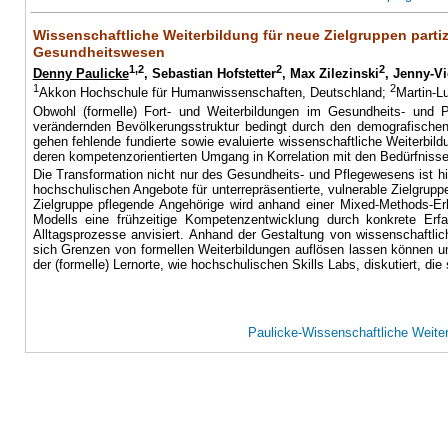
Wissenschaftliche Weiterbildung für neue Zielgruppen partizi
Gesundheitswesen
1,2
2
2
Denny Paulicke
, Sebastian Hofstetter
, Max Zilezinski
, Jenny-Vi
1
2
Akkon Hochschule für Humanwissenschaften, Deutschland;
Martin-L
Obwohl (formelle) Fort- und Weiterbildungen im Gesundheits- und P
verändernden Bevölkerungsstruktur bedingt durch den demografischen 
gehen fehlende fundierte sowie evaluierte wissenschaftliche Weiterbil
deren kompetenzorientierten Umgang in Korrelation mit den Bedürfnisse
Die Transformation nicht nur des Gesundheits- und Pflegewesens ist hi
hochschulischen Angebote für unterrepräsentierte, vulnerable Zielgrup
Zielgruppe pflegende Angehörige wird anhand einer Mixed-Methods-Er
Modells eine frühzeitige Kompetenzentwicklung durch konkrete Erfa
Alltagsprozesse anvisiert. Anhand der Gestaltung von wissenschaftlic
sich Grenzen von formellen Weiterbildungen auflösen lassen können um
der (formelle) Lernorte, wie hochschulischen Skills Labs, diskutiert, 
Paulicke-Wissenschaftliche Weiterb