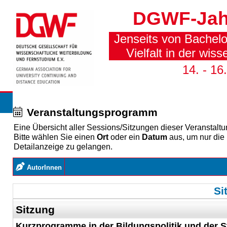
DGWF-Jah
Jenseits von Bachelo
Vielfalt in der wis
14. - 1
Veranstaltungsprogramm
Eine Übersicht aller Sessions/Sitzungen dieser Veranstaltu
Bitte wählen Sie einen
Ort
oder ein
Datum
aus, um nur die
Detailanzeige zu gelangen.
AutorInnen
Si
Sitzung
Kurzprogramme in der Bildungspolitik und der 